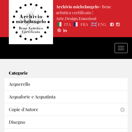
Archivio michelangelo>
Bene
artistico certificato |
Arte.Design.Emozioni
ITA
FRA
ENG
Togg
navi
Categorie
Acquerello
Acquaforte e Acquatinta
Copie d'Autore
Disegno