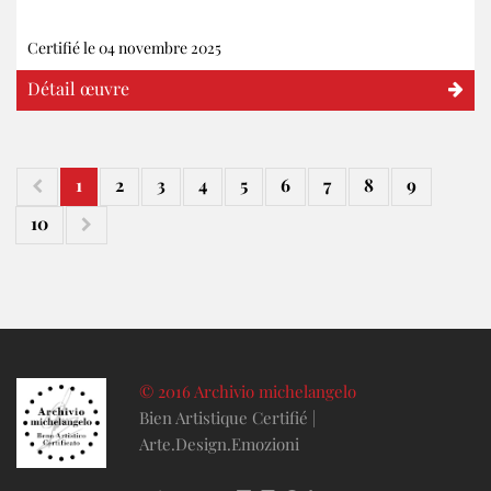
Certifié le 04 novembre 2025
Détail œuvre
1
2
3
4
5
6
7
8
9
10
© 2016 Archivio michelangelo
Bien Artistique Certifié |
Arte.Design.Emozioni