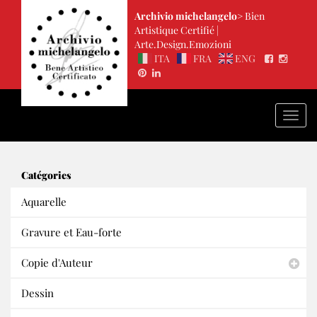
Archivio michelangelo>
Bien
Artistique Certifié |
Arte.Design.Emozioni
ITA
FRA
ENG
Togg
navi
Catégories
Aquarelle
Gravure et Eau-forte
Copie d'Auteur
Dessin